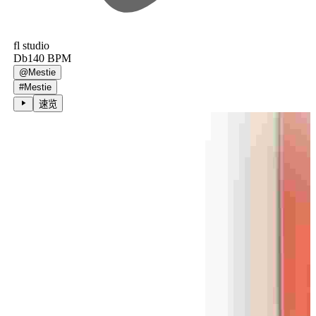
fl studio
Db
140
BPM
@
Mestie
#
Mestie
速览