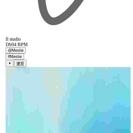
fl studio
Db
94
BPM
@
Mestie
#
Mestie
速览