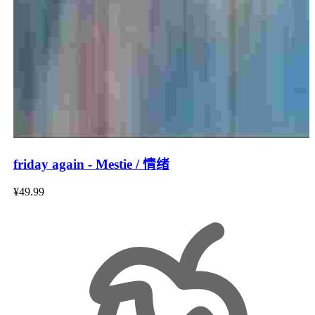
friday again - Mestie / 情绪
¥49.99