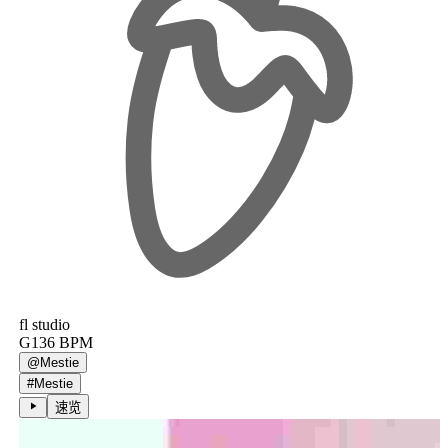
fl studio
G
136
BPM
@
Mestie
#
Mestie
速览