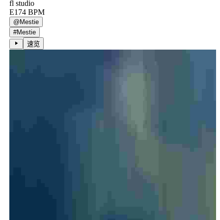
fl studio
E
174
BPM
@
Mestie
#
Mestie
速览