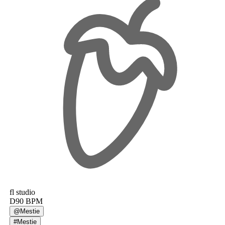
fl studio
D
90
BPM
@
Mestie
#
Mestie