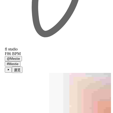
fl studio
F
86
BPM
@
Mestie
#
Mestie
速览