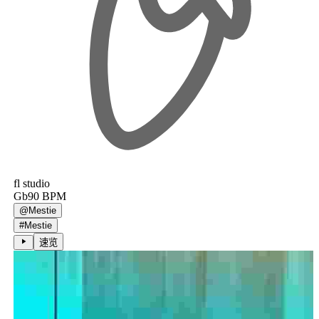
fl studio
Gb
90
BPM
@
Mestie
#
Mestie
速览